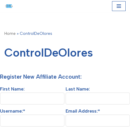
Skip
to
content
Home
»
ControlDeOlores
ControlDeOlores
Register New Affiliate Account:
First Name:
Last Name:
Username:*
Email Address:*